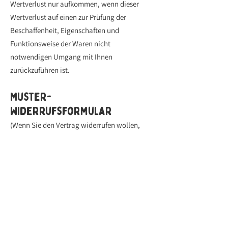
Wertverlust nur aufkommen, wenn dieser
Wertverlust auf einen zur Prüfung der
Beschaffenheit, Eigenschaften und
Funktionsweise der Waren nicht
notwendigen Umgang mit Ihnen
zurückzuführen ist.
Muster-
Widerrufsformular
(Wenn Sie den Vertrag widerrufen wollen,
dann füllen Sie bitte dieses Formular aus und
senden Sie es zurück.)
An [Morgenstund Köln - Parkstore Köln
GmbH, Eupener Str. 159, 50933 Köln, Telefon:
+49 (0) 221-78968240,
koeln@morgenstund.org)]: