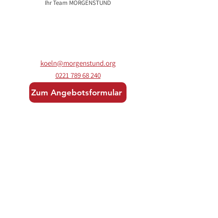
Ihr Team MORGENSTUND
koeln@morgenstund.org
0221 789 68 240
Zum Angebotsformular
PARKSTORE Köln GmbH
Öffnungszeiten
Eupener Str. 159
Mo - Fr: 07:30 - 18:00 Uhr
50933 Köln
Samstags: 09:00 - 18:00 Uhr
Sonntags geschlossen
Koeln@morgenstund.org
Tel. 0221 /
789 68 240