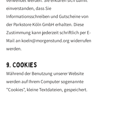
verwendet werden. Sie erklären sich damit
einverstanden, dass Sie
Informationsschreiben und Gutscheine von
der
Parkstore Köln GmbH
erhalten. Diese
Zustimmung kann jederzeit schriftlich per E-
Mail an
koeln@morgenstund.org
widerrufen
werden.
9. Cookies
Während der Benutzung unserer Website
werden auf Ihrem Computer sogenannte
"Cookies", kleine Textdateien, gespeichert.
Derartige Cookies speichern Informationen
über die Artikel Ihres Warenkorbs auf unserer
Website. Ein Cookie wird beim Hinzufügen
eines Artikels zu Ihrem Warenkorb erstellt.
Wenn Sie diese Website erneut laden, bleibt
somit der Warenkorb bestehen. Dieses Cookie